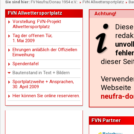
Sie sind hier:
FV Neufra/Donau 1954 e.V.:
FVN Allwettersportplatz
Bau
FVN Allwettersportplatz
Achtung!
Vorstellung: FVN-Projekt
Dies
Allwettersportplatz
reda
Tag der offenen Tür,
1. Mai 2009
unvol
Ehrungen anläßlich der Offiziellen
fehle
Einweihung
dieser Sei
Spendentafel
Bautenstand in Text + Bildern
Verwende
Sportplatzweihe + Ansprachen,
Webseite
30. April 2009
neufra-do
Hier können Sie online reservieren.
FVN Partner