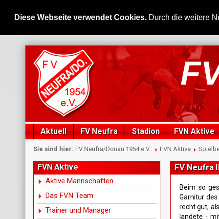
Diese Webseite verwendet Cookies.
Durch die weitere N
FV
Aktuell
FV Neufra
Stadion
FVN Aktive
Sie sind hier:
FV Neufra/Donau 1954 e.V.:
FVN Aktive
Spielbe
FVN Aktive
FV Neufra I
Aktive Mannschaften
Beim so ges
Das FVN Team
Garnitur des
recht gut, a
Trainer und Manager
landete - mi