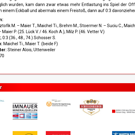
glich wurden, kam dann zwar etwas mehr Entlastung ins Spiel der Off
h einem Eckball und abermals einem Freistoß, dann auf 0:3 davonziehen
m:
tofik M. – Maier T., Maichel Ti., Brehm M., Stoermer N. – Suciu C., Maiche
Maier P. (25. Lück V. / 46. Koch A.), Milz P. (46. Vetter V.)
2, 0:3 (36., 48., 74.) Schosser S.
n:
Maichel Ti., Maier T. (beide F)
ter:
Steiner Alois, Uttenweiler
70
r