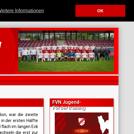
eitere Informationen
OK
u
.
FVN Jugend-
Fördertraining
ion, war die zweite
in der ersten Hälfte
d flach im langen Eck
echseln die erst zur