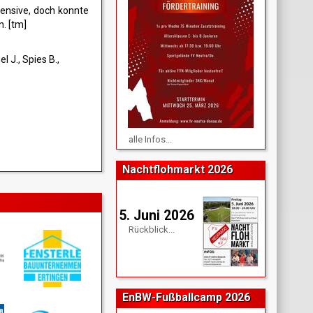
ensive, doch konnte
. [tm]
l J., Spies B.,
alle Infos...
Nachtflohmarkt 2026
5. Juni 2026
Rückblick...
EnBW-Fußballcamp 2026