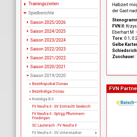
Trainingszeiten
Halbzeit mö
der Gast nac
Spielberichte
Stenogram
Saison 2025/2026
FVN II:
Krzysz
Saison 2024/2025
Eberhart M. – 
Tore:
0:1, 0:
Saison 2023/2024
Gelbe Karte
Saison 2022/2023
Schiedsrich
Zuschauer:
Saison 2021/2022
Saison 2020/2021
Saison 2019/2020
Bezirkspokal Donau
FVN Partne
Bezirksliga Donau
Kreisliga B II
FV Neufra II - SV Eintracht Seekirch
FV Neufra II - SpVgg Pflummern-
Friedingen
SC Lauterach - FV Neufra II
FV Neufra II - SV Unterstadion