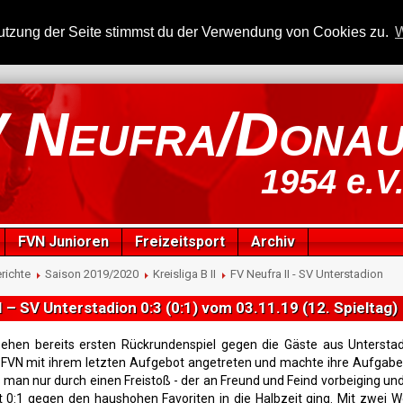
utzung der Seite stimmst du der Verwendung von Cookies zu.
W
 Neufra/Dona
1954 e.V
FVN Junioren
Freizeitsport
Archiv
richte
Saison 2019/2020
Kreisliga B II
FV Neufra II - SV Unterstadion
I – SV Unterstadion 0:3 (0:1) vom 03.11.19 (12. Spieltag)
ehen bereits ersten Rückrundenspiel gegen die Gäste aus Unterstad
 FVN mit ihrem letzten Aufgebot angetreten und machte ihre Aufgabe 
ls man nur durch einen Freistoß - der an Freund und Feind vorbeiging un
t 0:1 gegen den haushohen Favoriten in die Halbzeit ging. Mit zwei W