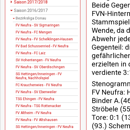
Saison 2017/2018
Beide Gegen
Saison 2016/2017
FVN-Hinterm
Bezirksliga Donau
Stammspiele
FV Neufra - SV Sigmaringen
Wende, da d
FV Neufra - FC Mengen
Abwehr jede
FV Neufra - FV Schelklingen-Hausen
Gegenteil: d
FV Bad Schussenried - FV Neufra
FV Neufra - FC Laiz
gefährliche
SV Hohentengen - FV Neufra
erzielten i
FV Neufra - SV Oberdischingen
verdiente 3
SG Hettingen/Inneringen - FV
Neufra, Nachholspiel
Stenogram
FC Krauchenwies - FV Neufra
FV Neufra: H
FV Neufra - SV Ebenweiler
Binder A.(46
TSG Ehingen - FV Neufra
FV Neufra - TSG Rottenacker
Ströbele (55
FV Altheim - FV Neufra
Tore: 0:1 (1
FV Neufra - FV Altshausen
(93.) Sche
SG Hettingen/Inneringen - FV Neufra