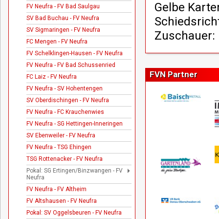
Gelbe Karten
FV Neufra - FV Bad Saulgau
SV Bad Buchau - FV Neufra
Schiedsrich
SV Sigmaringen - FV Neufra
Zuschauer:
FC Mengen - FV Neufra
FV Schelklingen-Hausen - FV Neufra
FV Neufra - FV Bad Schussenried
FVN Partner
FC Laiz - FV Neufra
FV Neufra - SV Hohentengen
SV Oberdischingen - FV Neufra
FV Neufra - FC Krauchenwies
FV Neufra - SG Hettingen-Inneringen
SV Ebenweiler - FV Neufra
FV Neufra - TSG Ehingen
TSG Rottenacker - FV Neufra
Pokal: SG Ertingen/Binzwangen - FV
Neufra
FV Neufra - FV Altheim
FV Altshausen - FV Neufra
Pokal: SV Oggelsbeuren - FV Neufra