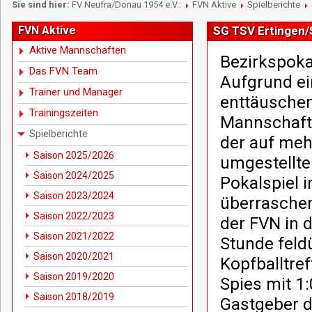
Sie sind hier:
FV Neufra/Donau 1954 e.V.:
FVN Aktive
Spielberichte
FVN Aktive
SG TSV Ertingen/
Aktive Mannschaften
Bezirkspoka
Das FVN Team
Aufgrund ei
Trainer und Manager
enttäusche
Trainingszeiten
Mannschafts
Spielberichte
der auf meh
Saison 2025/2026
umgestellte
Saison 2024/2025
Pokalspiel 
Saison 2023/2024
überraschen
Saison 2022/2023
der FVN in 
Saison 2021/2022
Stunde feld
Saison 2020/2021
Kopfballtre
Saison 2019/2020
Spies mit 1
Saison 2018/2019
Gastgeber d