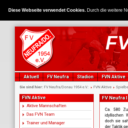
Diese Webseite verwendet Cookies.
Durch die weitere N
FV
Aktuell
FV Neufra
Stadion
FVN Aktive
Sie sind hier:
FV Neufra/Donau 1954 e.V.:
FVN Aktive
Spielbe
FVN Aktive
FV Neufra I
Aktive Mannschaften
Ca. 580 Zu
Das FVN Team
idyllischen
doch sie sah
Trainer und Manager
der Taktik g