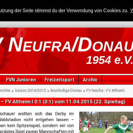
utzung der Seite stimmst du der Verwendung von Cookies zu.
W
 Neufra/Dona
1954 e.V
FVN Junioren
Freizeitsport
Archiv
richte
Saison 2014/2015
Bezirksliga Donau
FV Neufra - FV Altheim
 – FV Altheim I 0:1 (0:1) vom 11.04.2015 (22. Spieltag)
schauer wollten sich das Derby im
 Waldstadion nicht entgehen lassen –
en kein Spitzenspiel, sondern ein von
eprägtes Spiel zweier Mannschaften mit