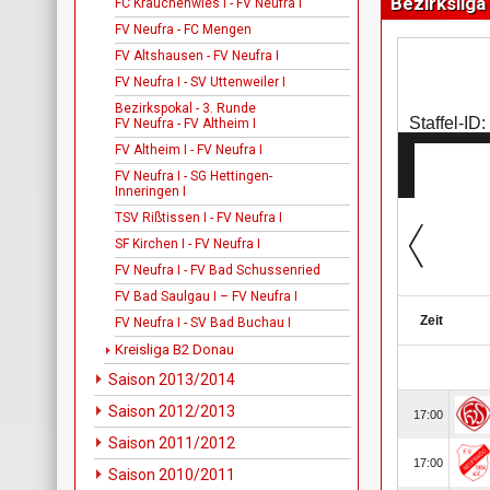
Bezirksliga
FC Krauchenwies I - FV Neufra I
FV Neufra - FC Mengen
FV Altshausen - FV Neufra I
FV Neufra I - SV Uttenweiler I
Bezirkspokal - 3. Runde
FV Neufra - FV Altheim I
FV Altheim I - FV Neufra I
FV Neufra I - SG Hettingen-
Inneringen I
TSV Rißtissen I - FV Neufra I
SF Kirchen I - FV Neufra I
FV Neufra I - FV Bad Schussenried
FV Bad Saulgau I – FV Neufra I
FV Neufra I - SV Bad Buchau I
Kreisliga B2 Donau
Saison 2013/2014
Saison 2012/2013
Saison 2011/2012
Saison 2010/2011