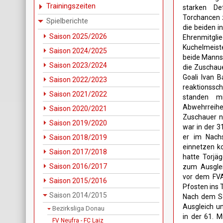
Trainingszeiten
starken De
Torchancen 
Spielberichte
die beiden 
Saison 2025/2026
Ehrenmitg
Kuchelmeiste
Saison 2024/2025
beide Mannsc
Saison 2023/2024
die Zuschaue
Goali Ivan B
Saison 2022/2023
reaktionssc
Saison 2021/2022
standen m
Abwehrreihe
Saison 2020/2021
Zuschauer n
Saison 2019/2020
war in der 3
er im Nach
Saison 2018/2019
einnetzen k
Saison 2017/2018
hatte Torjä
Saison 2016/2017
zum Ausglei
vor dem FVA
Saison 2015/2016
Pfosten ins 
Saison 2014/2015
Nach dem Se
Ausgleich un
Bezirksliga Donau
in der 61. Mi
FV Neufra - FC Laiz