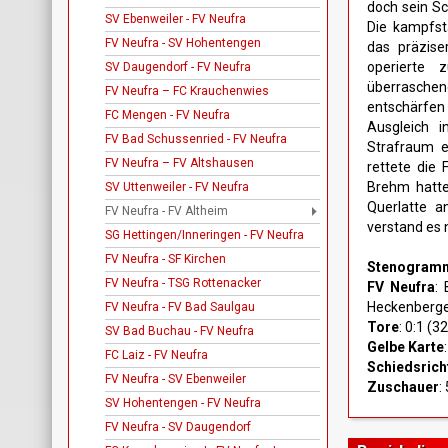
doch sein Sc
SV Ebenweiler - FV Neufra
Die kampfst
FV Neufra - SV Hohentengen
das präzise
operierte 
SV Daugendorf - FV Neufra
überrasche
FV Neufra – FC Krauchenwies
entschärfen
FC Mengen - FV Neufra
Ausgleich i
FV Bad Schussenried - FV Neufra
Strafraum e
FV Neufra – FV Altshausen
rettete die
Brehm hatte 
SV Uttenweiler - FV Neufra
Querlatte a
FV Neufra - FV Altheim
verstand es 
SG Hettingen/Inneringen - FV Neufra
FV Neufra - SF Kirchen
Stenogram
FV Neufra - TSG Rottenacker
FV Neufra
: 
Heckenberger
FV Neufra - FV Bad Saulgau
Tore
: 0:1 (3
SV Bad Buchau - FV Neufra
Gelbe Karte
FC Laiz - FV Neufra
Schiedsrich
FV Neufra - SV Ebenweiler
Zuschauer
:
SV Hohentengen - FV Neufra
FV Neufra - SV Daugendorf