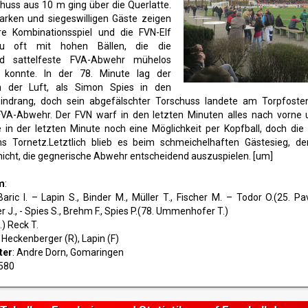
huss aus 10 m ging über die Querlatte.
arken und siegeswilligen Gäste zeigen
re Kombinationsspiel und die FVN-Elf
zu oft mit hohen Bällen, die die
nd sattelfeste FVA-Abwehr mühelos
 konnte. In der 78. Minute lag der
n der Luft, als Simon Spies in den
indrang, doch sein abgefälschter Torschuss landete am Torpfoste
 FVA-Abwehr. Der FVN warf in den letzten Minuten alles nach vorne 
in der letzten Minute noch eine Möglichkeit per Kopfball, doch die 
ns Tornetz.Letztlich blieb es beim schmeichelhaften Gästesieg, d
nicht, die gegnerische Abwehr entscheidend auszuspielen. [um]
m
:
Baric I. – Lapin S., Binder M., Müller T., Fischer M. – Todor O.(25. Pav
 J., - Spies S., Brehm F., Spies P.(78. Ummenhofer T.)
2.) Reck T.
: Heckenberger (R), Lapin (F)
ter
: Andre Dorn, Gomaringen
 580