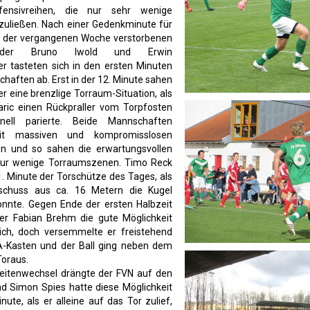
fensivreihen, die nur sehr wenige
zuließen. Nach einer Gedenkminute für
in der vergangenen Woche verstorbenen
lieder Bruno Iwold und Erwin
r tasteten sich in den ersten Minuten
haften ab. Erst in der 12. Minute sahen
r eine brenzlige Torraum-Situation, als
aric einen Rückpraller vom Torpfosten
hnell parierte. Beide Mannschaften
it massiven und kompromisslosen
n und so sahen die erwartungsvollen
ur wenige Torraumszenen. Timo Reck
1. Minute der Torschütze des Tages, als
schuss aus ca. 16 Metern die Kugel
onnte. Gegen Ende der ersten Halbzeit
ger Fabian Brehm die gute Möglichkeit
ch, doch versemmelte er freistehend
-Kasten und der Ball ging neben dem
Toraus.
itenwechsel drängte der FVN auf den
d Simon Spies hatte diese Möglichkeit
nute, als er alleine auf das Tor zulief,