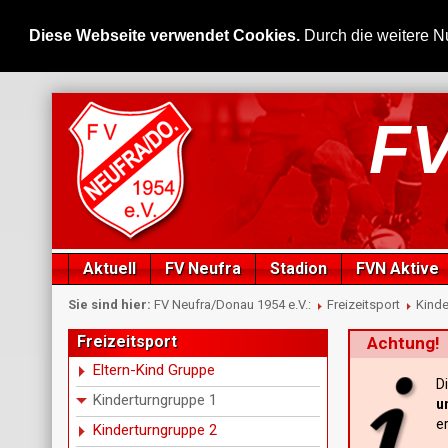
Diese Webseite verwendet Cookies.
Durch die weitere N
FV
Aktuell
FV Neufra
Stadion
FVN Aktive
Sie sind hier:
FV Neufra/Donau 1954 e.V.:
Freizeitsport
Kinde
Freizeitsport
Achtung!
Eltern-Kind Gruppe
D
Kinderturngruppe 1
u
er
Kinderturngruppe 2