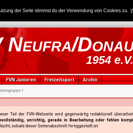
utzung der Seite stimmst du der Verwendung von Cookies zu.
W
 Neufra/Dona
1954 e.V
FVN Junioren
Freizeitsport
Archiv
rturngruppe 1
ieser Teil der FVN-Webseite wird gegenwärtig redaktionell überarbeit
nvollständig, unrichtig, gerade in Bearbeitung oder fehlen kompl
lischt, sobald dieser Seitenabschnitt fertiggestellt ist.