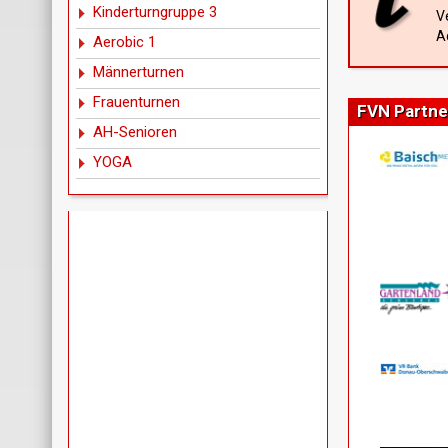
Kinderturngruppe 3
V
A
Aerobic 1
Männerturnen
Frauenturnen
FVN Partne
AH-Senioren
YOGA